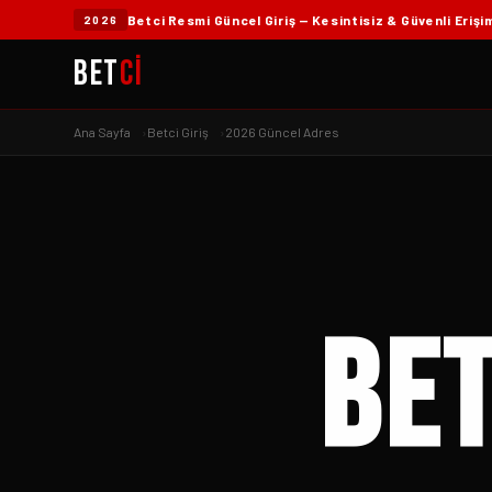
Betci Resmi Güncel Giriş — Kesintisiz & Güvenli Erişi
2026
Bet
Ci
Ana Sayfa
Betci Giriş
2026 Güncel Adres
Bet