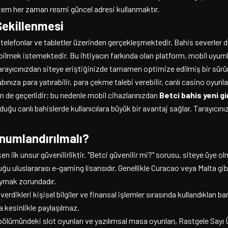
tem her zaman resmi güncel adresi kullanmaktır.
Şekillenmesi
 telefonlar ve tabletler üzerinden gerçekleşmektedir. Bahis severler 
bilmek istemektedir. Bu ihtiyacın farkında olan platform, mobil uyum
arayıcınızdan siteye eriştiğinizde tamamen optimize edilmiş bir sürüm
ıza para yatırabilir, para çekme talebi verebilir, canlı casino oyunla
çin de geçerlidir; bu nedenle mobil cihazlarınızdan
Betci bahis yeni gi
lduğu canlı bahislerde kullanıcılara büyük bir avantaj sağlar. Tarayıcın
onumlandırılmalı?
 ilk unsur güvenilirliktir. "Betci güvenilir mi?" sorusu, siteye üye o
duğu uluslararası e-gaming lisansıdır. Genellikle Curacao veya Malta g
 uymak zorundadır.
 verdikleri kişisel bilgiler ve finansal işlemler sırasında kullandıkları b
a kesinlikle paylaşılmaz.
ölümündeki slot oyunları ve yazılımsal masa oyunları, Rastgele Sayı Üre