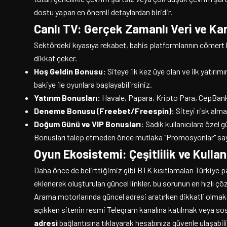
dostu yapan en önemli detaylardan biridir.
Canlı TV: Gerçek Zamanlı Veri ve Ka
Sektördeki kıyasıya rekabet, bahis platformlarının cömert 
dikkat çeker.
Hoş Geldin Bonusu:
Siteye ilk kez üye olan ve ilk yatırımı
bakiye ile oyunlara başlayabilirsiniz.
Yatırım Bonusları:
Havale, Papara, Kripto Para, CepBank g
Deneme Bonusu (Freebet/Freespin):
Siteyi risk alm
Doğum Günü ve VIP Bonusları:
Sadık kullanıcılara özel g
Bonusları talep etmeden önce mutlaka "Promosyonlar" sayfa
Oyun Ekosistemi: Çeşitlilik ve Kullan
Daha önce de belirttiğimiz gibi BTK kısıtlamaları Türkiye 
eklenerek oluşturulan güncel linkler, bu sorunun en hızlı
Arama motorlarında güncel adresi aratırken dikkatli olmak g
açıkken sitenin resmi Telegram kanalına katılmak veya so
adresi
bağlantısına tıklayarak hesabınıza güvenle ulaşabilir