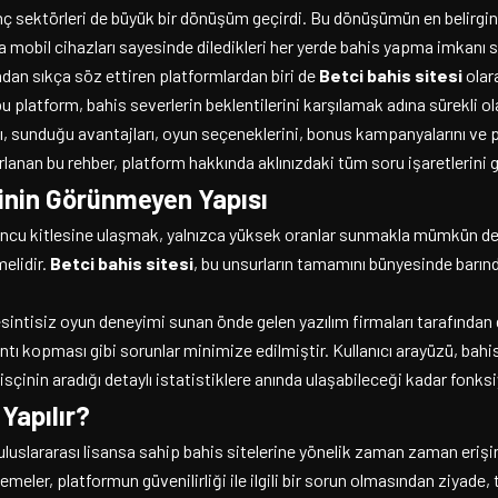
anç sektörleri de büyük bir dönüşüm geçirdi. Bu dönüşümün en belirgin
tta mobil cihazları sayesinde diledikleri her yerde bahis yapma imkanı
an sıkça söz ettiren platformlardan biri de
Betci bahis sitesi
olar
u platform, bahis severlerin beklentilerini karşılamak adına sürekli o
 sunduğu avantajları, oyun seçeneklerini, bonus kampanyalarını ve pl
anan bu rehber, platform hakkında aklınızdaki tüm soru işaretlerini g
cinin Görünmeyen Yapısı
uncu kitlesine ulaşmak, yalnızca yüksek oranlar sunmakla mümkün değil
melidir.
Betci bahis sitesi
, bu unsurların tamamını bünyesinde barın
kesintisiz oyun deneyimi sunan önde gelen yazılım firmaları tarafınd
 kopması gibi sorunlar minimize edilmiştir. Kullanıcı arayüzü, bahis 
çinin aradığı detaylı istatistiklere anında ulaşabileceği kadar fonksi
 Yapılır?
 uluslararası lisansa sahip bahis sitelerine yönelik zaman zaman erişim
emeler, platformun güvenilirliği ile ilgili bir sorun olmasından ziyad