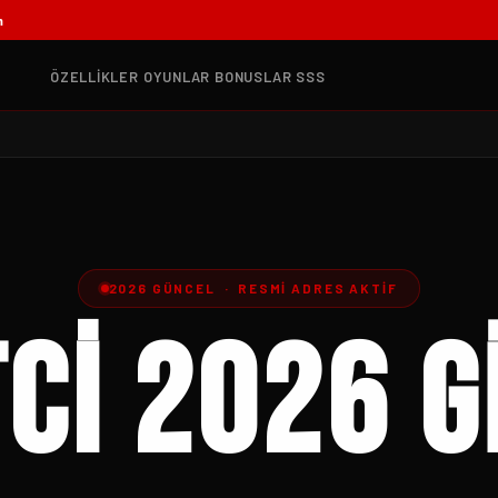
m
ÖZELLIKLER
OYUNLAR
BONUSLAR
SSS
2026 GÜNCEL · RESMI ADRES AKTIF
ci 2026 G