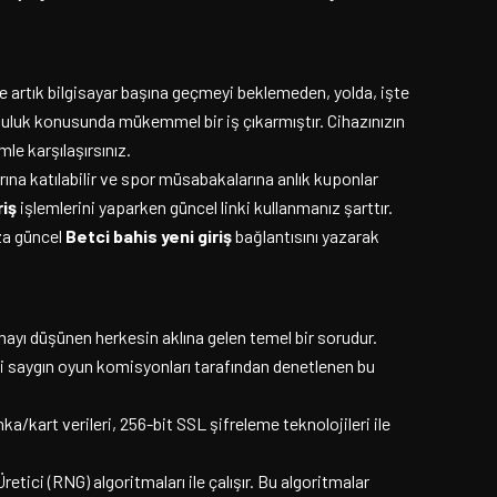
de artık bilgisayar başına geçmeyi beklemeden, yolda, işte
luluk konusunda mükemmel bir iş çıkarmıştır. Cihazınızın
le karşılaşırsınız.
rına katılabilir ve spor müsabakalarına anlık kuponlar
riş
işlemlerini yaparken güncel linki kullanmanız şarttır.
ıza güncel
Betci bahis yeni giriş
bağlantısını yazarak
lmayı düşünen herkesin aklına gelen temel bir sorudur.
ibi saygın oyun komisyonları tarafından denetlenen bu
anka/kart verileri, 256-bit SSL şifreleme teknolojileri ile
tici (RNG) algoritmaları ile çalışır. Bu algoritmalar